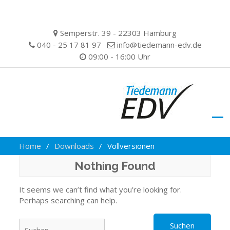
Skip
Semperstr. 39 - 22303 Hamburg
to
040 - 25 17 81 97
info@tiedemann-edv.de
content
09:00 - 16:00 Uhr
Home
Downloads
Vollversionen
Nothing Found
It seems we can’t find what you’re looking for.
Perhaps searching can help.
Suchen
nach: