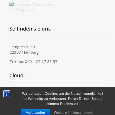
TeamViewer herunterladen
So finden sie uns
Semperstr. 39
22303 Hamburg
Telefon: 040 – 25 17 81 97
Cloud
ERP-complete
microtech
Wir benutzen Cookies um die Nutzerfreundlichkeit
der Webseite zu verbessen. Durch Deinen Besuch
stimmst Du dem zu.
Copyright © All rights reserved.
Impressum
Datenschutzerklärung
Verstanden
Weitere Informationen