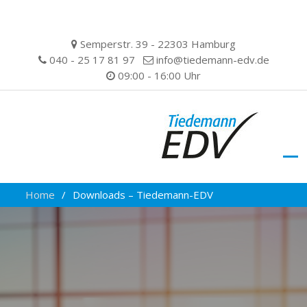
Skip
Semperstr. 39 - 22303 Hamburg
to
040 - 25 17 81 97
info@tiedemann-edv.de
content
09:00 - 16:00 Uhr
Home
Downloads – Tiedemann-EDV