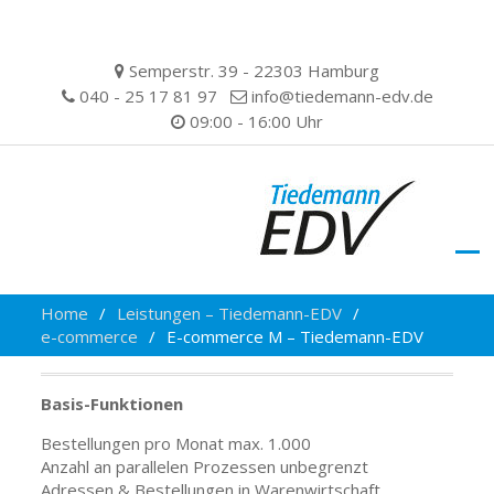
Skip
Semperstr. 39 - 22303 Hamburg
to
040 - 25 17 81 97
info@tiedemann-edv.de
content
09:00 - 16:00 Uhr
Home
Leistungen – Tiedemann-EDV
e-commerce
E-commerce M – Tiedemann-EDV
Basis-Funktionen
Bestellungen pro Monat max. 1.000
Anzahl an parallelen Prozessen unbegrenzt
Adressen & Bestellungen in Warenwirtschaft