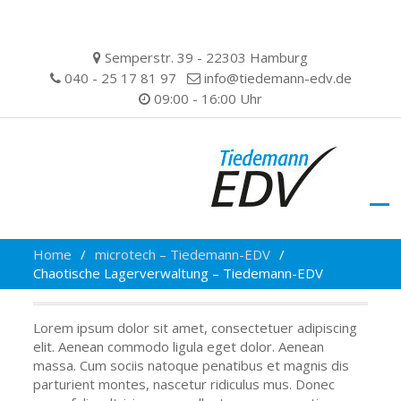
Skip
Semperstr. 39 - 22303 Hamburg
to
040 - 25 17 81 97
info@tiedemann-edv.de
content
09:00 - 16:00 Uhr
Home
microtech – Tiedemann-EDV
Chaotische Lagerverwaltung – Tiedemann-EDV
Lorem ipsum dolor sit amet, consectetuer adipiscing
elit. Aenean commodo ligula eget dolor. Aenean
massa. Cum sociis natoque penatibus et magnis dis
parturient montes, nascetur ridiculus mus. Donec