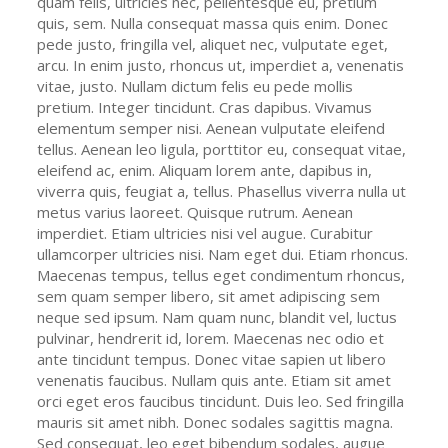
quam felis, ultricies nec, pellentesque eu, pretium
quis, sem. Nulla consequat massa quis enim. Donec
pede justo, fringilla vel, aliquet nec, vulputate eget,
arcu. In enim justo, rhoncus ut, imperdiet a, venenatis
vitae, justo. Nullam dictum felis eu pede mollis
pretium. Integer tincidunt. Cras dapibus. Vivamus
elementum semper nisi. Aenean vulputate eleifend
tellus. Aenean leo ligula, porttitor eu, consequat vitae,
eleifend ac, enim. Aliquam lorem ante, dapibus in,
viverra quis, feugiat a, tellus. Phasellus viverra nulla ut
metus varius laoreet. Quisque rutrum. Aenean
imperdiet. Etiam ultricies nisi vel augue. Curabitur
ullamcorper ultricies nisi. Nam eget dui. Etiam rhoncus.
Maecenas tempus, tellus eget condimentum rhoncus,
sem quam semper libero, sit amet adipiscing sem
neque sed ipsum. Nam quam nunc, blandit vel, luctus
pulvinar, hendrerit id, lorem. Maecenas nec odio et
ante tincidunt tempus. Donec vitae sapien ut libero
venenatis faucibus. Nullam quis ante. Etiam sit amet
orci eget eros faucibus tincidunt. Duis leo. Sed fringilla
mauris sit amet nibh. Donec sodales sagittis magna.
Sed consequat, leo eget bibendum sodales, augue