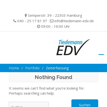
Skip
Semperstr. 39 - 22303 Hamburg
to
040 - 25 17 81 97
info@tiedemann-edv.de
content
09:00 - 16:00 Uhr
Home
Portfolio
Zeiterfassung
Nothing Found
It seems we can’t find what you’re looking for.
Perhaps searching can help.
Suchen
nach: