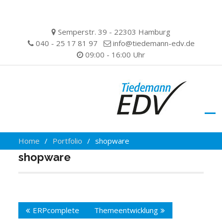
Skip
Semperstr. 39 - 22303 Hamburg
to
040 - 25 17 81 97
info@tiedemann-edv.de
content
09:00 - 16:00 Uhr
Home
Portfolio
shopware
shopware
Beitragsnavigation
ERPcomplete
Themeentwicklung