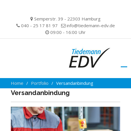
Skip
Semperstr. 39 - 22303 Hamburg
to
040 - 25 17 81 97
info@tiedemann-edv.de
content
09:00 - 16:00 Uhr
Home
Portfolio
Versandanbindung
Versandanbindung