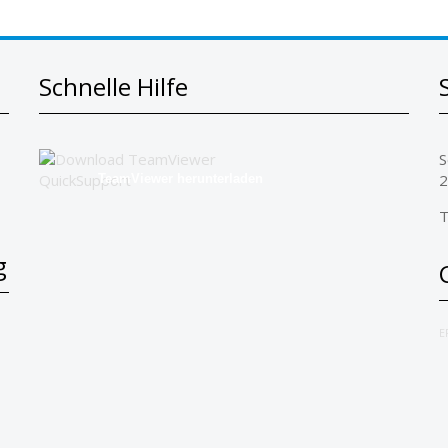
Schnelle Hilfe
S
2
TeamViewer herunterladen
T
g
E