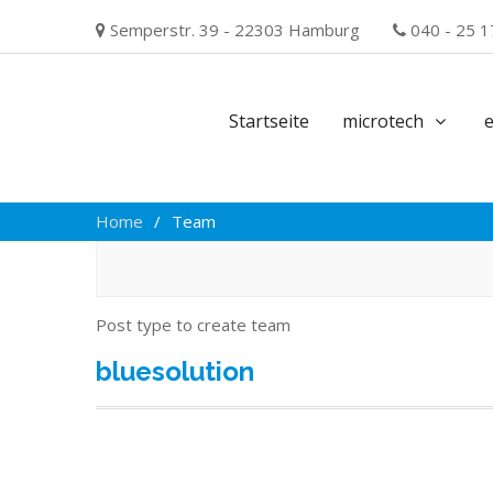
Skip
Semperstr. 39 - 22303 Hamburg
040 - 25 1
to
content
Startseite
microtech
Home
Team
Post type to create team
bluesolution