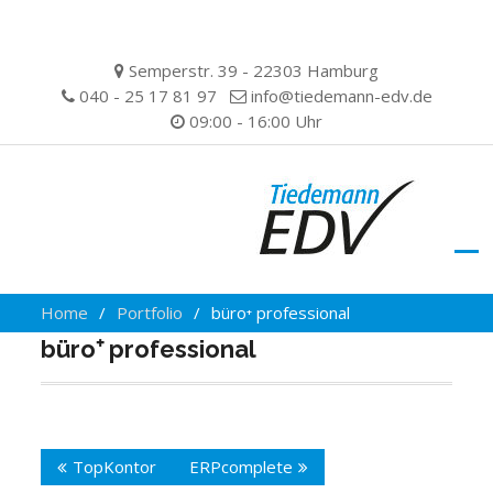
Skip
Semperstr. 39 - 22303 Hamburg
to
040 - 25 17 81 97
info@tiedemann-edv.de
content
09:00 - 16:00 Uhr
Home
Portfolio
büro⁺ professional
büro⁺ professional
Beitragsnavigation
TopKontor
ERPcomplete