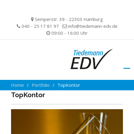
Skip
Semperstr. 39 - 22303 Hamburg
to
040 - 25 17 81 97
info@tiedemann-edv.de
content
09:00 - 16:00 Uhr
Home
Portfolio
TopKontor
TopKontor