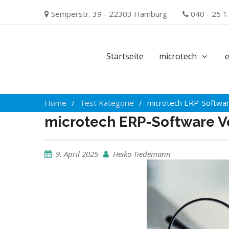
Skip
Semperstr. 39 - 22303 Hamburg
040 - 25 1
to
content
Startseite
microtech
Home
Test Kategorie
microtech ERP-Softwar
microtech ERP-Software Ve
9. April 2025
Heiko Tiedemann