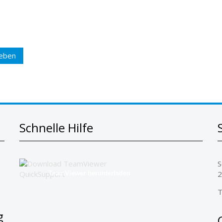
heben
Schnelle Hilfe
S
2
TeamViewer herunterladen
T
g