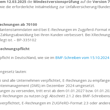
em 12.03.2025
die
Mindestversionsprüfung
auf die
Version 
 die erforderliche Initialmeldung zur Unfallversicherung/Bundes
Rechnungen ab 70100
antenstammdaten wird bei E-Rechnungen im Zugpferd-Format nun
 Zahlungsabwicklung bei Ihren Kunden verbessert. Bei XRechnun
legt ist. – BP-335102
Rechnungspflicht
licht in Deutschland, wie sie im
BMF-Schreiben vom 15.10.2024
ngesetz lauten:
sind alle Unternehmen verpflichtet, E-Rechnungen zu empfangen
umentenmanagement (DMS) im Dezember 2024 umgesetzt.
nungen zu versenden, tritt erst ab dem 01.01.2027 bzw. 01.01.20
e Rechnungen zu nutzen (vgl. Abschnitt 2.1.2 des BMF-Schreibens
t verpflichtet, E-Rechnungen im ZUGFeRD-Format 2.3 oder ander