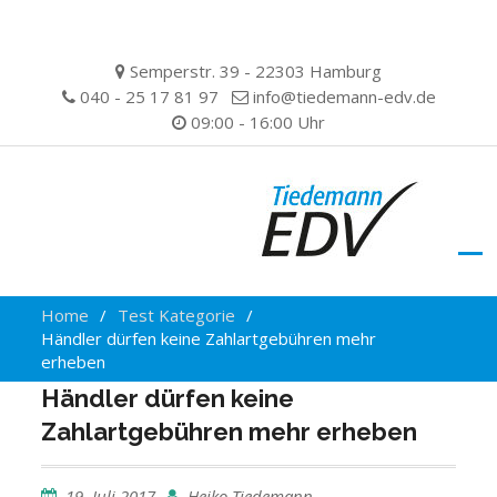
Skip
Semperstr. 39 - 22303 Hamburg
to
040 - 25 17 81 97
info@tiedemann-edv.de
content
09:00 - 16:00 Uhr
Home
Test Kategorie
Händler dürfen keine Zahlartgebühren mehr
erheben
Händler dürfen keine
Zahlartgebühren mehr erheben
19. Juli 2017
Heiko Tiedemann